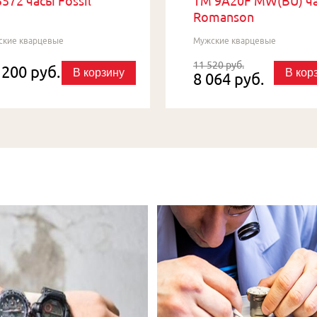
572 часы Fossil
TM 9A20F MW(BU) ч
Romanson
ские кварцевые
Мужские кварцевые
11 520 руб.
 200 руб.
В корзину
В кор
8 064 руб.