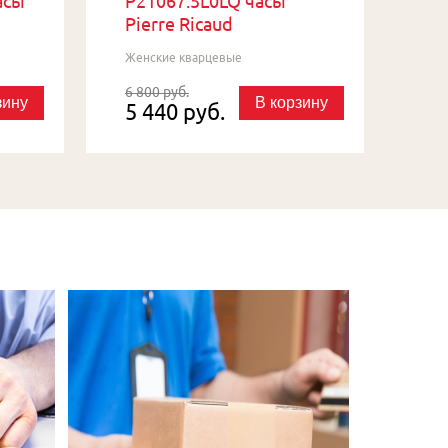
асы
P21067.5L0LQ часы
Pierre Ricaud
Женские кварцевые
6 800 руб.
зину
В корзину
5 440 руб.