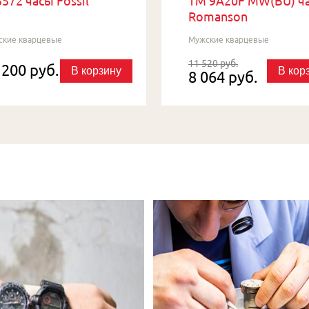
572 часы Fossil
TM 9A20F MW(BU) ч
Romanson
ские кварцевые
Мужские кварцевые
11 520 руб.
 200 руб.
В корзину
В кор
8 064 руб.