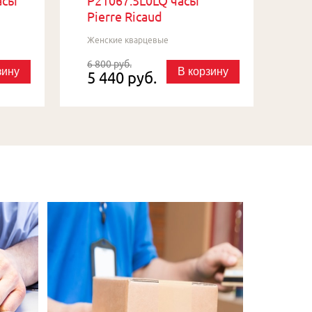
асы
P21067.5L0LQ часы
Pierre Ricaud
Женские кварцевые
6 800 руб.
зину
В корзину
5 440 руб.