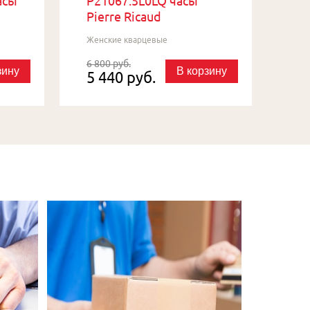
асы
P21067.5L0LQ часы
Pierre Ricaud
Женские кварцевые
6 800 руб.
зину
В корзину
5 440 руб.