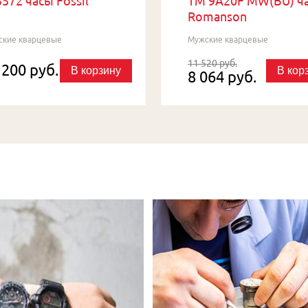
572 часы Fossil
TM 9A20F MW(BU) ч
Romanson
ские кварцевые
Мужские кварцевые
11 520 руб.
 200 руб.
В корзину
В кор
8 064 руб.