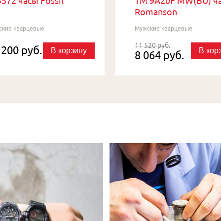
572 часы Fossil
TM 9A20F MW(BU) ч
Romanson
ские кварцевые
Мужские кварцевые
11 520 руб.
 200 руб.
В корзину
В кор
8 064 руб.