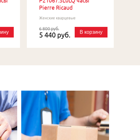
асы
P21067.5L0LQ часы
Pierre Ricaud
Женские кварцевые
6 800 руб.
зину
В корзину
5 440 руб.