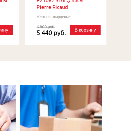
асы
P21067.5L0LQ часы
Pierre Ricaud
Женские кварцевые
6 800 руб.
зину
В корзину
5 440 руб.