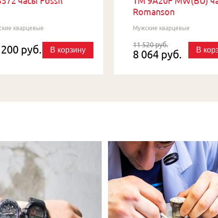
572 часы Fossil
TM 9A20F MW(BU) ч
Romanson
ские кварцевые
Мужские кварцевые
11 520 руб.
 200 руб.
В корзину
В кор
8 064 руб.