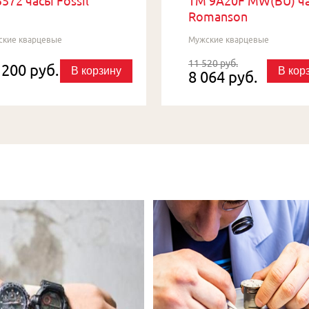
572 часы Fossil
TM 9A20F MW(BU) ч
Romanson
ские кварцевые
Мужские кварцевые
11 520 руб.
 200 руб.
В корзину
В кор
8 064 руб.