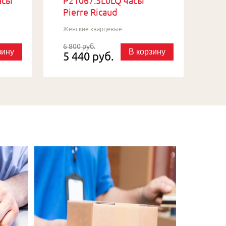
асы
P21067.5L0LQ часы
Pierre Ricaud
Женские кварцевые
6 800 руб.
зину
В корзину
5 440 руб.