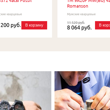
572 часы Fossil
TM 9A20F MW(BU) ч
Romanson
ские кварцевые
Мужские кварцевые
11 520 руб.
 200 руб.
В корзину
В кор
8 064 руб.