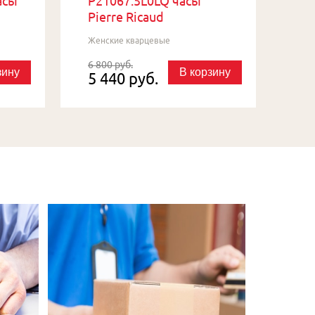
асы
P21067.5L0LQ часы
Pierre Ricaud
Женские кварцевые
6 800 руб.
зину
В корзину
5 440 руб.