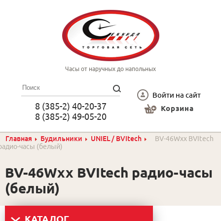
Часы от наручных до напольных
Войти на сайт
8 (385-2) 40-20-37
Корзина
8 (385-2) 49-05-20
Главная
Будильники
UNIEL / BVItech
BV-46Wxx BVItech
радио-часы (белый)
BV-46Wxx BVItech радио-часы
(белый)
КАТАЛОГ