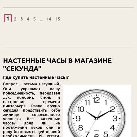
1
2
3
4
5
...
14
15
НАСТЕННЫЕ ЧАСЫ В МАГАЗИНЕ
"СЕКУНДА"
Где купить настенные часы?
Вопрос – весьма насущный.
Они украшают нашу
повседневность, передавая
дух, колорит, стиль и
настроение времени
иинтерьера. Разве можно
сегодня представить себе
жилище современного
человека без настенных
часов? Вряд ли: на
протяжении веков они в
ряду бытовых вещей первой
необходимости. И, кстати,