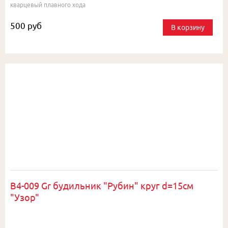
кварцевый плавного хода
500 руб
В корзину
B4-009 Gr будильник "Рубин" круг d=15см
"Узор"