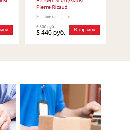
асы
P21067.5L0LQ часы
Pierre Ricaud
Женские кварцевые
6 800 руб.
зину
В корзину
5 440 руб.