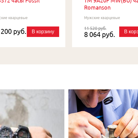
572 часы Fossil
TM 9A20F MW(BU) ч
Romanson
ские кварцевые
Мужские кварцевые
11 520 руб.
 200 руб.
В корзину
В кор
8 064 руб.